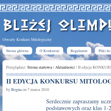
Otwarty Konkurs Mitologiczny
Strona główna
O Konkursie
Regulamin
Pliki d
Przeglądasz:
Strona startowa
/
Aktualności
/
II edycja KONK
II EDYCJA KONKURSU MITOLO
by
Bogna
on
7 marca 2010
Serdecznie zapraszamy uczn
podstawowych oraz klas 1-