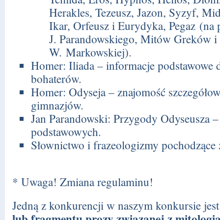
Herakles, Tezeusz, Jazon, Syzyf, Mida
Ikar, Orfeusz i Eurydyka, Pegaz (na 
J. Parandowskiego, Mitów Greków i
W. Markowskiej).
Homer: Iliada – informacje podstawowe do
bohaterów.
Homer: Odyseja – znajomość szczegółowa
gimnazjów.
Jan Parandowski: Przygody Odyseusza – l
podstawowych.
Słownictwo i frazeologizmy pochodzące z 
* Uwaga! Zmiana regulaminu!
Jedną z konkurencji w naszym konkursie jes
lub fragmentu prozy związanej z mitologi