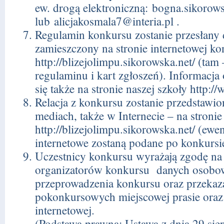
ew. drogą elektroniczną:
bogna.sikorow
lub
alicjakosmala7@interia.pl
.
Regulamin konkursu zostanie przesłany 
zamieszczony na stronie internetowej k
http://blizejolimpu.sikorowska.net/
(tam –
regulaminu i kart zgłoszeń). Informacja 
się także na stronie naszej szkoły
http://
Relacja z konkursu zostanie przedstawi
mediach, także w Internecie – na stroni
http://blizejolimpu.sikorowska.net/
(ewen
internetowe zostaną podane po konkursi
Uczestnicy konkursu wyrażają zgodę na 
organizatorów konkursu danych osobo
przeprowadzenia konkursu oraz przekaza
pokonkursowych miejscowej prasie oraz 
internetowej.
(Podstawa prawna: Ustawa z dnia 29 sier