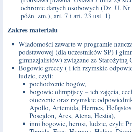
ochronie danych osobowych (Dz. U. Nr 
późn. zm.), art. 7 i art. 23 ust. 1)
Zakres materiału
Wiadomości zawarte w programie naucza
podstawowej (dla uczestników SP) i gim
gimnazjalistów) związane ze Starożytną G
Bogowie greccy ( i ich rzymskie odpowied
ludzie, czyli:
pochodzenie bogów,
bogowie olimpijscy – ich zajęcia, cec
otoczenie oraz rzymskie odpowiednik
Apollo
,
Artemida
,
Hermes
,
Hefajstos
Posejdon
,
Ares
,
Atena
,
Hestia
),
inni bogowie, herosi, ludzie, czyli: 
Temida, Eros, Hypnos, Helios, Dioni