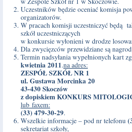
w Zespole Szkół nr 1 w Skoczowie.
Uczestników będzie oceniać komisja po
organizatorów.
W pracach komisji uczestniczyć będą ta
szkół uczestniczących
w konkursie wyłonieni w drodze losowa
Dla zwycięzców przewidziane są nagrod
Termin nadsyłania wypełnionych kart z
kwietnia 2011
.
na adres:
ZESPÓŁ SZKÓŁ NR 1
ul. Gustawa Morcinka 20
43-430 Skoczów
z dopiskiem KONKURS MITOLOG
lub faxem:
(33) 479-30-29
.
(
Wszelkie informacje – pod nr telefonu
sekretariat szkoły,