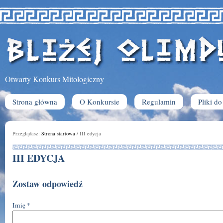
Otwarty Konkurs Mitologiczny
Strona główna
O Konkursie
Regulamin
Pliki d
Przeglądasz:
Strona startowa
/
III edycja
III EDYCJA
Zostaw odpowiedź
Imię
*